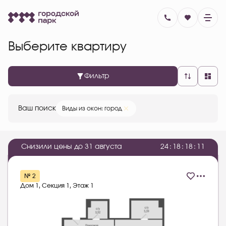
Выберите квартиру
Фильтр
Ваш поиск
Виды из окон: город
Снизили цены до 31 августа
2
4
:
1
8
:
1
8
:
1
0
№ 2
Дом 1, Секция 1, Этаж 1