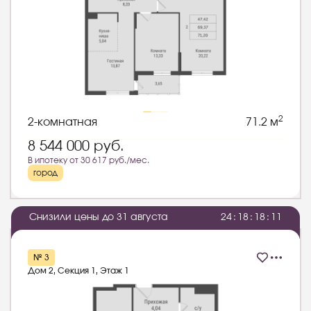
2
2-комнатная
71.2 м
8 544 000
руб.
В ипотеку от 30 617 руб./мес.
город
Снизили цены до 31 августа
2
4
:
1
8
:
1
8
:
1
0
№ 3
Дом 2, Секция 1, Этаж 1