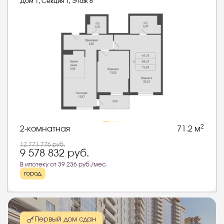
Дом 1, Секция 1, Этаж 6
2
2-комнатная
71.2 м
12 771 776
руб.
9 578 832
руб.
В ипотеку от 39 236 руб./мес.
город
Первый дом сдан