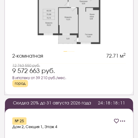
2
2-комнатная
72.71 м
12 763 550
руб.
9 572 663
руб.
В ипотеку от 39 210 руб./мес.
город
Скидка 20% до 31 августа 2026 года
2
4
:
1
8
:
1
8
:
1
0
№ 25
Дом 2, Секция 1, Этаж 4