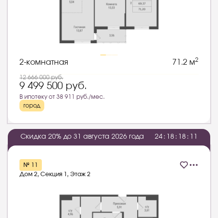
2
2-комнатная
71.2 м
12 666 000
руб.
9 499 500
руб.
В ипотеку от 38 911 руб./мес.
город
Скидка 20% до 31 августа 2026 года
2
4
:
1
8
:
1
8
:
1
0
№ 11
Дом 2, Секция 1, Этаж 2