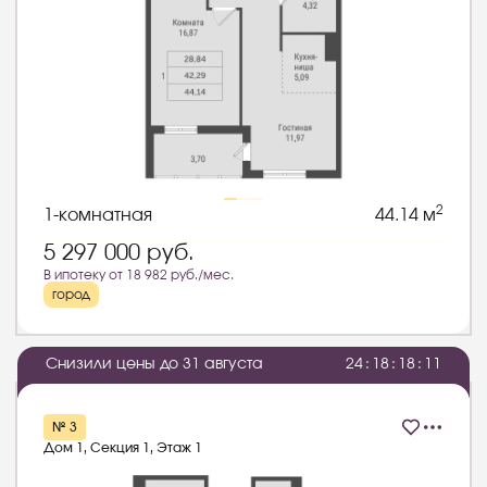
2
1-комнатная
44.14 м
5 297 000
руб.
В ипотеку от 18 982 руб./мес.
город
Снизили цены до 31 августа
2
4
:
1
8
:
1
8
:
1
0
№ 3
Дом 1, Секция 1, Этаж 1