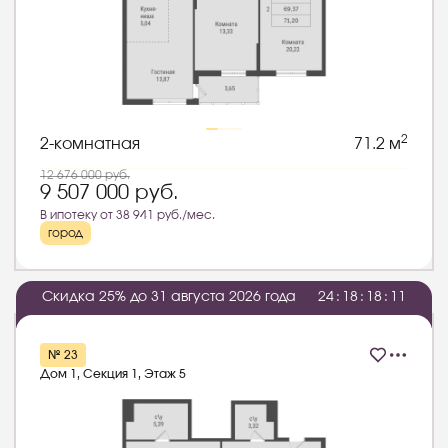
2
2-комнатная
71.2 м
12 676 000
руб.
9 507 000
руб.
В ипотеку от 38 941 руб./мес.
город
Скидка 25% до 31 августа 2026 года
2
4
:
1
8
:
1
8
:
1
0
№ 23
Дом 1, Секция 1, Этаж 5