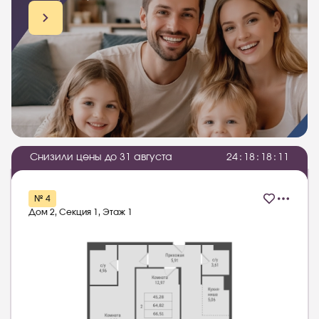
Снизили цены до 31 августа
2
4
:
1
8
:
1
8
:
1
0
№ 4
Дом 2, Секция 1, Этаж 1