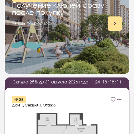
Получение ключей сразу
после покупки
Узнать подробнее
Скидка 25% до 31 августа 2026 года
2
4
:
1
8
:
1
8
:
1
0
№ 28
Дом 1, Секция 1, Этаж 6