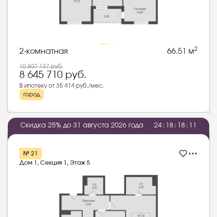
2
2-комнатная
66.51 м
10 807 137
руб.
8 645 710
руб.
В ипотеку от 35 414 руб./мес.
город
Скидка 25% до 31 августа 2026 года
2
4
:
1
8
:
1
8
:
1
0
№ 21
Дом 1, Секция 1, Этаж 5