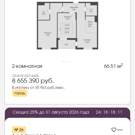
2
2-комнатная
66.51 м
10 819 237
руб.
8 655 390
руб.
В ипотеку от 35 453 руб./мес.
город
Скидка 25% до 31 августа 2026 года
2
4
:
1
8
:
1
8
:
1
0
№ 26