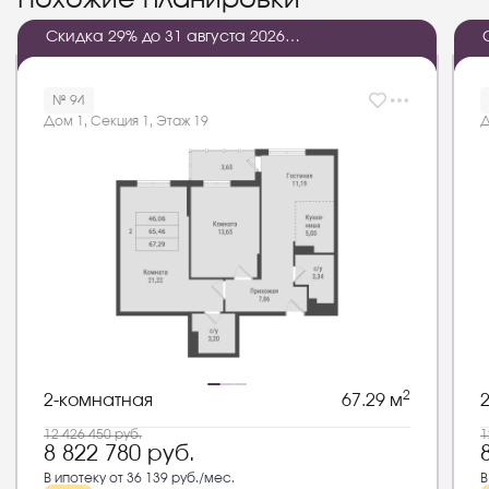
Скидка 29% до 31 августа 2026
2
2
:
2
0
:
0
4
:
4
5
года
№ 94
Дом 1, Секция 1, Этаж 19
Д
2
2-комнатная
67.29 м
12 426 450
руб.
1
8 822 780
руб.
В ипотеку от 36 139 руб./мес.
В