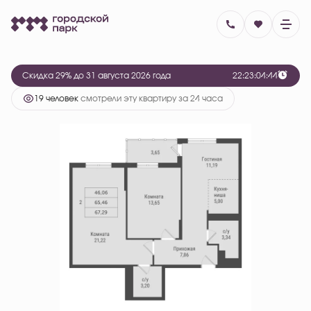
2
2-комнатная
67.29 м
8 836 980 руб.
12 446 450 руб.
Ипотека
от 36 197 руб.
Скидка 29% до 31 августа 2026 года
2
2
:
2
3
:
0
4
:
4
4
19 человек
смотрели эту квартиру за 24 часа