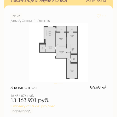
Скидка 20% до 31 августа 2026 года
2
4
:
1
2
:
4
6
:
1
3
№ 96
Дом 2, Секция 1, Этаж 16
2
3-комнатная
96.69 м
16 454 876
руб.
13 163 901
руб.
В ипотеку от 53 920 руб./мес.
парк/город