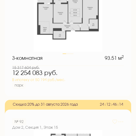
2
3-комнатная
93.51 м
15 317 604
руб.
12 254 083
руб.
В ипотеку от 50 194 руб./мес.
парк
Скидка 20% до 31 августа 2026 года
2
4
:
1
2
:
4
6
:
1
3
№ 92
Дом 2, Секция 1, Этаж 15