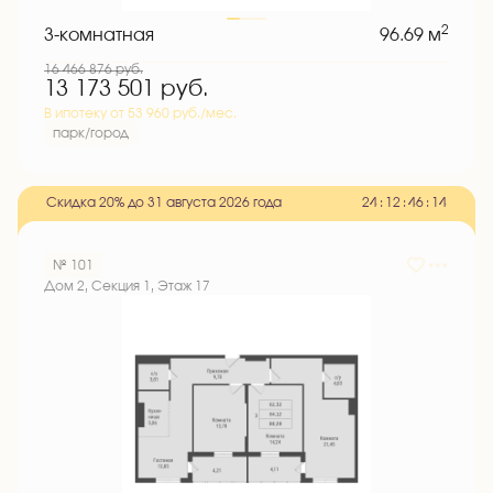
2
3-комнатная
96.69 м
16 466 876
руб.
13 173 501
руб.
В ипотеку от 53 960 руб./мес.
парк/город
Скидка 20% до 31 августа 2026 года
2
4
:
1
2
:
4
6
:
1
3
№ 101
Дом 2, Секция 1, Этаж 17