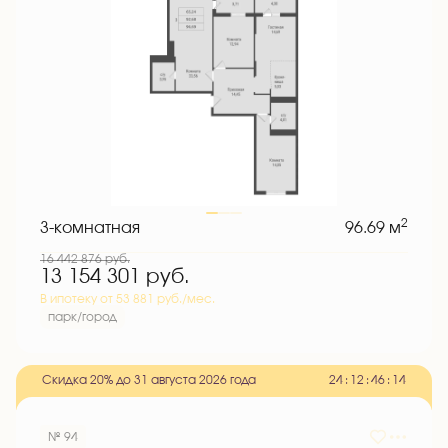
2
3-комнатная
96.69 м
16 442 876
руб.
13 154 301
руб.
В ипотеку от 53 881 руб./мес.
парк/город
Скидка 20% до 31 августа 2026 года
2
4
:
1
2
:
4
6
:
1
3
№ 94