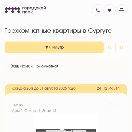
Трехкомнатные квартиры в Сургуте
Фильтр
Ваш поиск
3-комнатная
Скидка 20% до 31 августа 2026 года
2
4
:
1
2
:
4
6
:
1
3
№ 85
Дом 2, Секция 1, Этаж 13