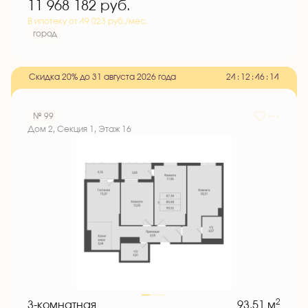
11 968 182
руб.
В ипотеку от 49 023 руб./мес.
город
Скидка 20% до 31 августа 2026 года
2
4
:
1
2
:
4
6
:
1
3
№ 99
Дом 2, Секция 1, Этаж 16
2
3-комнатная
93.51 м