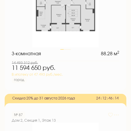
2
3-комнатная
88.28 м
14 493 312
руб.
11 594 650
руб.
В ипотеку от 47 493 руб./мес.
город
Скидка 20% до 31 августа 2026 года
2
4
:
1
2
:
4
6
:
1
3
№ 87
Дом 2, Секция 1, Этаж 13