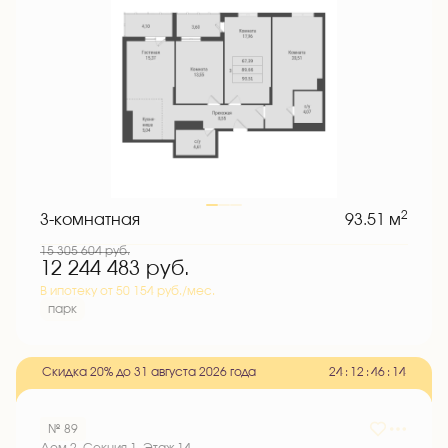
2
3-комнатная
93.51 м
15 305 604
руб.
12 244 483
руб.
В ипотеку от 50 154 руб./мес.
парк
Скидка 20% до 31 августа 2026 года
2
4
:
1
2
:
4
6
:
1
3
№ 89