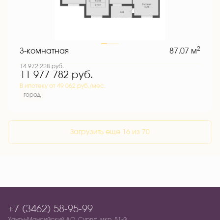
2
3-комнатная
87.07 м
14 972 228
руб.
11 977 782
руб.
В ипотеку от 49 062 руб./мес.
город
Загрузить еще 16 из 70
+7 (3462) 58-95-99
Ханты-Мансийский АО, Сургут, мкр. 51-й