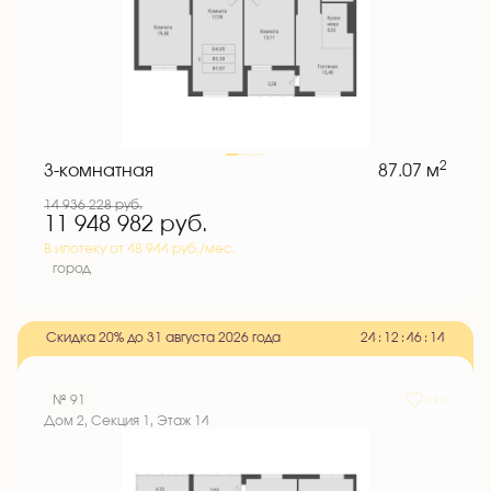
2
3-комнатная
87.07 м
14 936 228
руб.
11 948 982
руб.
В ипотеку от 48 944 руб./мес.
город
Скидка 20% до 31 августа 2026 года
2
4
:
1
2
:
4
6
:
1
3
№ 91
Дом 2, Секция 1, Этаж 14