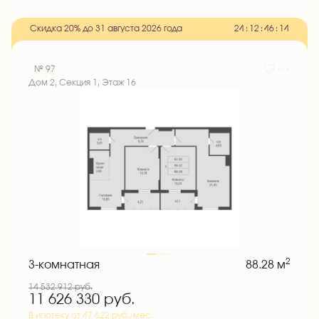
Скидка 20% до 31 августа 2026 года
2
4
:
1
2
:
4
6
:
1
3
№ 97
Дом 2, Секция 1, Этаж 16
2
3-комнатная
88.28 м
14 532 912
руб.
11 626 330
руб.
В ипотеку от 47 622 руб./мес.