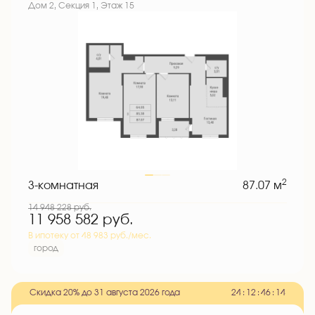
Дом 2, Секция 1, Этаж 15
2
3-комнатная
87.07 м
14 948 228
руб.
11 958 582
руб.
В ипотеку от 48 983 руб./мес.
город
Скидка 20% до 31 августа 2026 года
2
4
:
1
2
:
4
6
:
1
3