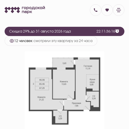
2
2-комнатная
67.29 м
8 815 680 руб.
12 416 450 руб.
Ипотека
от 36 110 руб.
Скидка 29% до 31 августа 2026 года
2
2
:
1
1
:
3
6
:
1
6
12 человек
смотрели эту квартиру за 24 часа