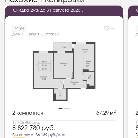
Скидка 29% до 31 августа 2026
2
2
:
0
8
:
3
6
:
1
6
года
№ 94
Дом 1, Секция 1, Этаж 19
Д
2
2-комнатная
67.29 м
12 426 450
руб.
1
8 822 780
руб.
В ипотеку от 36 139 руб./мес.
В