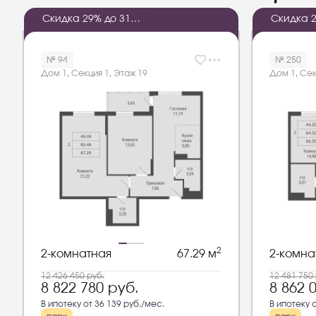
Скидка 29% до 31
2
2
:
1
2
:
1
3
:
2
0
Скидка 2
августа 2026 года
августа 
№ 94
№ 250
Дом 1, Секция 1, Этаж 19
Дом 1, Сек
2
2-комнатная
67.29 м
2-комна
12 426 450
руб.
12 481 750
8 822 780
руб.
8 862 
В ипотеку от 36 139 руб./мес.
В ипотеку 