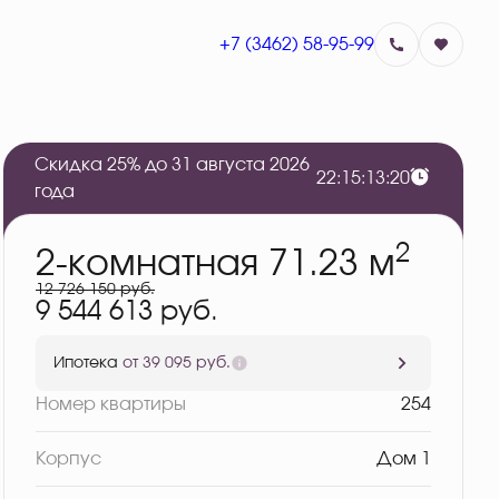
+7 (3462) 58-95-99
Забронировать
Скидка 25% до 31 августа 2026
2
2
:
1
5
:
1
3
:
1
9
года
2
2-комнатная 71.23 м
12 726 150 руб.
9 544 613 руб.
Ипотека
от 39 095 руб.
Номер квартиры
254
Корпус
Дом 1