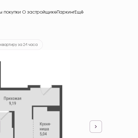
О застройщике
Паркинг
Ещё
ка
от 39 095 руб.
квартиру за 24 часа