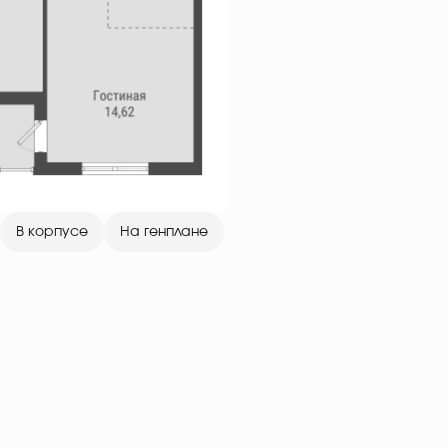
В корпусе
На генплане