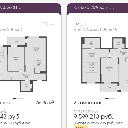
9% до 31
2
2
:
1
2
:
1
3
:
2
0
Скидка 25% до 31
2
2
:
2026 года
августа 2026 года
№ 88
ция 3, Этаж 4
Дом 1, Секция 1, Этаж 18
2
тная
66.35 м
2-комнатная
руб.
12 798 950
руб.
043
руб.
9 599 213
руб.
от 36 300 руб./мес.
В ипотеку от 39 319 руб./мес.