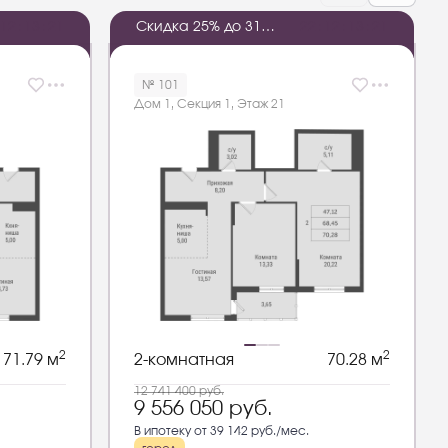
1
2
:
1
3
:
2
0
Скидка 25% до 31
2
2
:
1
2
:
1
3
:
2
0
августа 2026 года
№ 101
Дом 1, Секция 1, Этаж 21
2
2
71.79 м
2-комнатная
70.28 м
12 741 400
руб.
9 556 050
руб.
В ипотеку от 39 142 руб./мес.