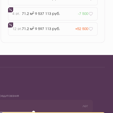
2
4 эт.
71.2 м
9 537 113 руб.
-7 500
2
12 эт.
71.2 м
9 597 113 руб.
+52 500
редитования
лет