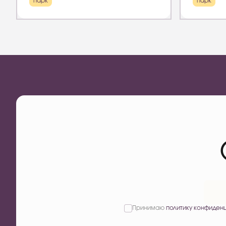
парк
парк
Принимаю
политику конфиден