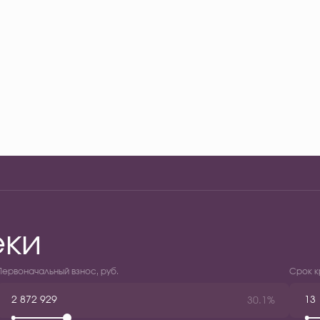
еки
Первоначальный взнос, руб.
Срок к
30.1%