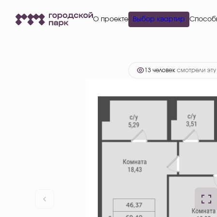
12 726 150 руб.
2
2-комнатная
71.23 м
О проекте
Выбор квартир
9 544 613 руб.
Ипоте
13 человек
смотрели эту 