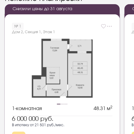
Снизили цены до 31 августа
2
5
:
1
6
:
5
5
:
5
8
№ 1
Дом 2, Секция 1, Этаж 1
Д
2
1-комнатная
48.31 м
6 000 000
руб.
В ипотеку от 21 501 руб./мес.
В