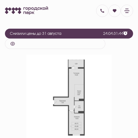
2
1-комнатная
48.04 м
6 000 000 руб.
Ипотека
от 21 501 руб.
Снизили цены до 31 августа
2
4
:
0
4
:
3
1
:
4
4
6 человек
добавили эту квартиру в избранное