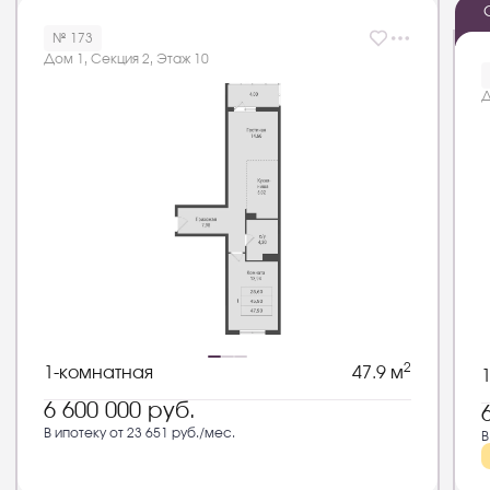
№ 173
Дом 1, Секция 2, Этаж 10
Д
2
1-комнатная
47.9 м
6 600 000
руб.
В ипотеку от 23 651 руб./мес.
В