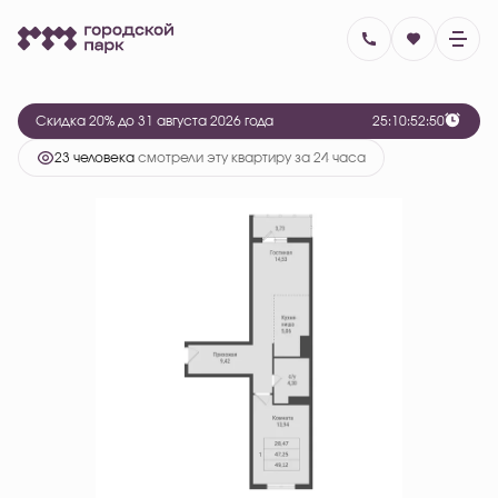
2
1-комнатная
49.12 м
6 815 635 руб.
8 519 544 руб.
Ипотека
от 27 918 руб.
Скидка 20% до 31 августа 2026 года
2
5
:
1
0
:
5
2
:
5
0
23 человекa
смотрели эту квартиру за 24 часа