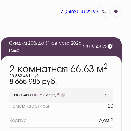
+7 (3462) 58-95-99
Забронировать
Скидка 20% до 31 августа 2026
2
3
:
0
9
:
4
8
:
2
2
года
2
2-комнатная 66.63 м
10 832 481 руб.
8 665 985 руб.
Ипотека
от 35 497 руб.
Номер квартиры
20
Корпус
Дом 2