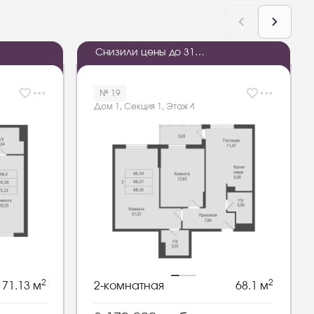
0
6
:
4
8
:
2
2
Снизили цены до 31
2
3
:
0
6
:
4
8
:
2
2
августа
№ 19
Дом 1, Секция 1, Этаж 4
2
2
71.13 м
2-комнатная
68.1 м