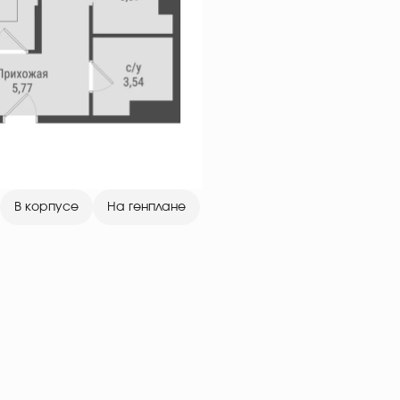
В корпусе
На генплане