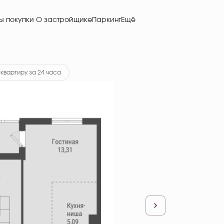
О застройщике
Паркинг
Ещё
ка
от 35 497 руб.
квартиру за 24 часа