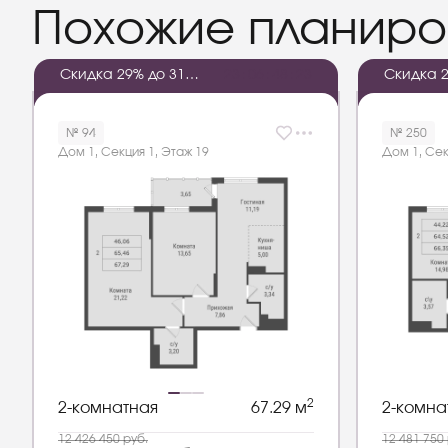
Похожие планиро
Скидка 29% до 31
2
3
:
0
6
:
4
8
:
2
2
Скидка 2
августа 2026 года
августа 
№ 94
№ 250
Дом 1, Секция 1, Этаж 19
Дом 1, Сек
2
2-комнатная
67.29 м
2-комна
12 426 450
руб.
12 481 750