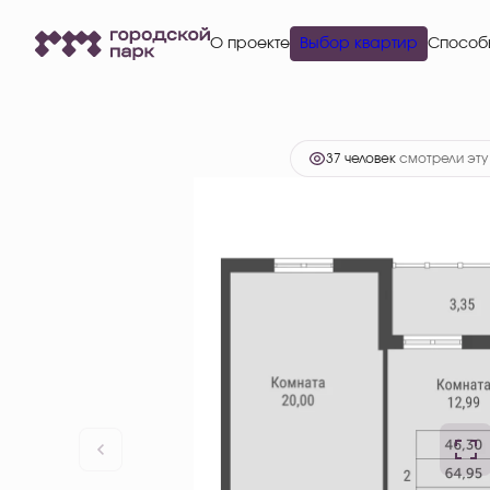
10 832 481 руб.
2
2-комнатная
66.63 м
О проекте
Выбор квартир
8 665 985 руб.
Ипоте
37 человек
смотрели эту 