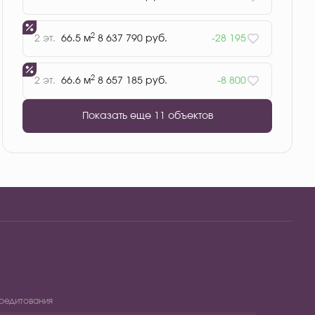
2
2 эт.
66.5 м
8 637 790 руб.
-28 195
2
2 эт.
66.6 м
8 657 185 руб.
-8 800
Показать еще 11 объектов
редитования