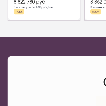
8 822 780
руб.
8 862 
В ипотеку от 36 139 руб./мес.
В ипотеку 
парк
парк