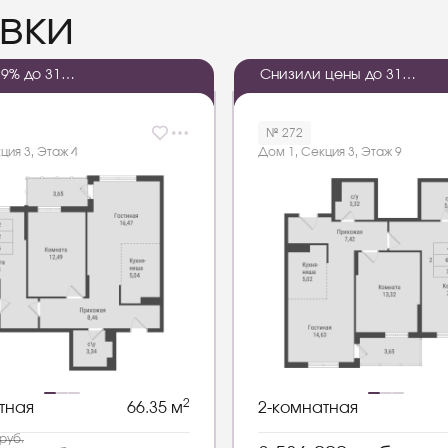
вки
9% до 31
2
3
:
0
6
:
4
8
:
2
2
Снизили цены до 31
2
3
:
2026 года
августа
№ 272
ция 3, Этаж 4
Дом 1, Секция 3, Этаж 9
2
тная
66.35 м
2-комнатная
руб.