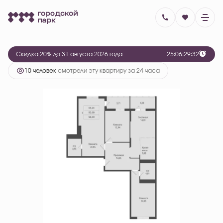
2
3-комнатная
96.69 м
13 214 781 руб.
16 518 476 руб.
Ипотека
от 54 129 руб.
Скидка 20% до 31 августа 2026 года
2
5
:
0
6
:
2
9
:
3
2
10 человек
смотрели эту квартиру за 24 часа