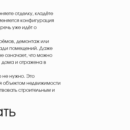
яете отделку, кладёте
 меняется конфигурация
речь уже идёт о
оёмов, демонтаж или
щади помещений. Даже
не означает, что можно
 дома и отражена в
 не нужно. Это
я объектом недвижимости
вовать строительным и
ть