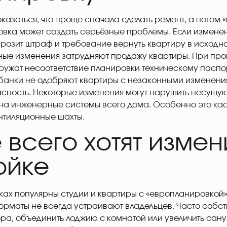
казаться, что проще сначала сделать ремонт, а потом 
вка может создать серьёзные проблемы. Если измене
грозит штраф и требование вернуть квартиру в исходн
ные изменения затрудняют продажу квартиры. При пр
ружат несоответствие планировки техническому паспор
 банки не одобряют квартиры с незаконными изменени
асность. Некоторые изменения могут нарушить несущу
 на инженерные системы всего дома. Особенно это ка
ентиляционные шахты.
 всего хотят измен
ойке
ах популярны студии и квартиры с «европланировкой»,
форматы не всегда устраивают владельцев. Часто собс
ора, объединить лоджию с комнатой или увеличить сану