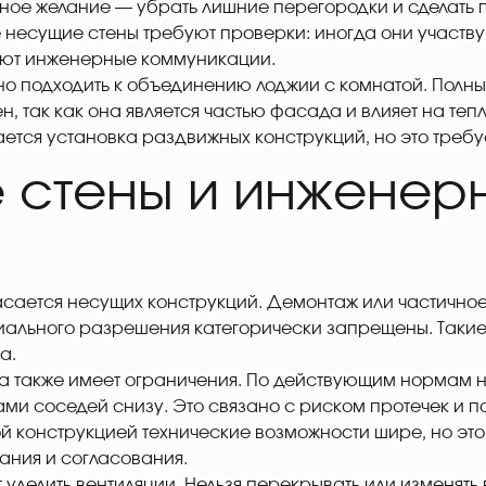
ое желание — убрать лишние перегородки и сделать 
 несущие стены требуют проверки: иногда они участв
ают инженерные коммуникации.
о подходить к объединению лоджии с комнатой. Полн
, так как она является частью фасада и влияет на тепл
ается установка раздвижных конструкций, но это требу
 стены и инженер
асается несущих конструкций. Демонтаж или частичн
иального разрешения категорически запрещены. Такие
а.
ла также имеет ограничения. По действующим нормам 
ми соседей снизу. Это связано с риском протечек и п
й конструкцией технические возможности шире, но это
ания и согласования.
 уделить вентиляции. Нельзя перекрывать или изменять