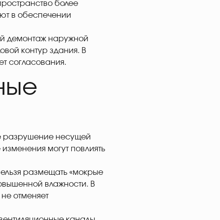
пространство более
уют в обеспечении
ый демонтаж наружной
овой контур здания. В
ет согласования.
ные
ое разрушение несущей
 изменения могут повлиять
нельзя размещать «мокрые
овышенной влажности. В
 не отменяет
 вентиляционные каналы.