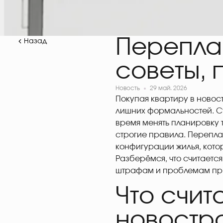
Перепла
Назад
советы,
Новость
29 май. 2026
Покупая квартиру в новост
лишних формальностей. Ст
время менять планировку 
строгие правила. Перепл
конфигурации жилья, кото
Разберёмся, что считаетс
штрафам и проблемам пр
Что счит
новостр