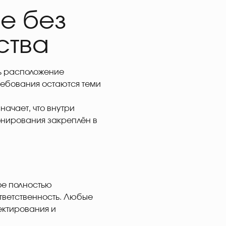
е без
ства
ть расположение
ребования остаются теми
ачает, что внутри
онирования закреплён в
ое полностью
ответственность. Любые
ектирования и