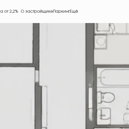
О застройщике
Паркинг
Ещё