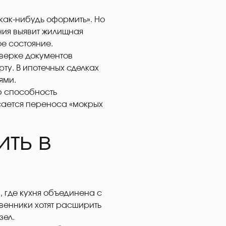
«как-нибудь оформить». Но
ния выявит жилищная
ое состояние.
оверке документов
ту. В ипотечных сделках
ями.
ю способность
сается переноса «мокрых
ить в
 где кухня объединена с
твенники хотят расширить
зел.