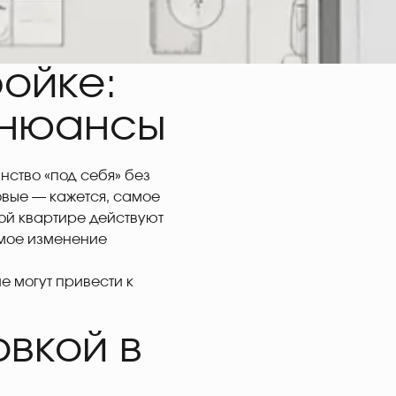
ойке:
 нюансы
нство «под себя» без
овые — кажется, самое
вой квартире действуют
имое изменение
е могут привести к
овкой в