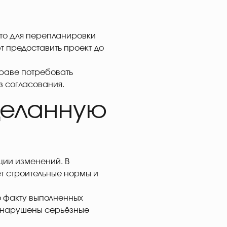
 что для перепланировки
т предоставить проект до
праве потребовать
з согласования.
деланную
ции изменений. В
т строительные нормы и
по факту выполненных
ли нарушены серьёзные