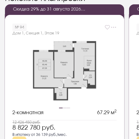
Скидка 29% до 31 августа 2026
2
1
:
1
8
:
3
7
:
1
5
года
№ 94
Дом 1, Секция 1, Этаж 19
Д
2
2-комнатная
67.29 м
12 426 450
руб.
1
8 822 780
руб.
В ипотеку от 36 139 руб./мес.
В